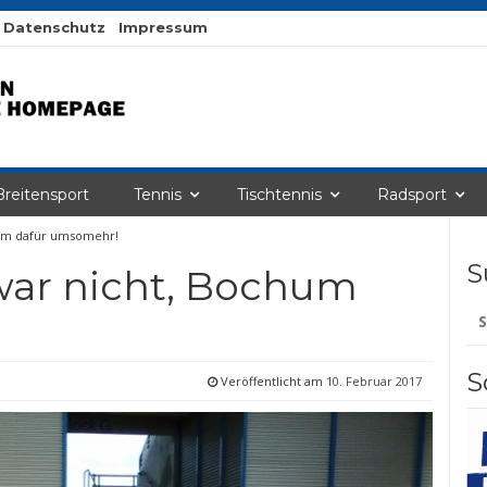
Datenschutz
Impressum
Breitensport
Tennis
Tischtennis
Radsport
hum dafür umsomehr!
S
war nicht, Bochum
Su
na
S
Veröffentlicht am
10. Februar 2017