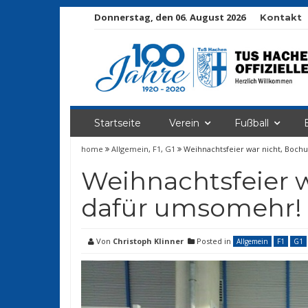
Donnerstag, den 06. August 2026
Kontakt
Startseite
Verein
Fußball
home
Allgemein
,
F1
,
G1
Weihnachtsfeier war nicht, Boc
Weihnachtsfeier 
dafür umsomehr!
Von
Christoph Klinner
Posted in
Allgemein
F1
G1