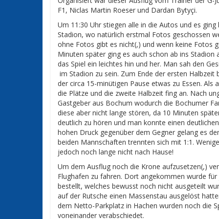
Organisiert war dieser Ausflug vom Trainer der G-
F1, Niclas Martin Roeser und Dardan Bytyçi.
Um 11:30 Uhr stiegen alle in die Autos und es ging 
Stadion, wo natürlich erstmal Fotos geschossen we
ohne Fotos gibt es nicht(,) und wenn keine Fotos 
Minuten später ging es auch schon ab ins Stadion
das Spiel ein leichtes hin und her. Man sah den Ges
im Stadion zu sein. Zum Ende der ersten Halbzeit
der circa 15-minütigen Pause etwas zu Essen. Als al
die Plätze und die zweite Halbzeit fing an. Nach un
Gastgeber aus Bochum wodurch die Bochumer Fans 
diese aber nicht lange stören, da 10 Minuten später 
deutlich zu hören und man konnte einen deutliche
hohen Druck gegenüber dem Gegner gelang es dem 
beiden Mannschaften trennten sich mit 1:1. Wenige
jedoch noch lange nicht nach Hause!
Um dem Ausflug noch die Krone aufzusetzen(,) v
Flughafen zu fahren. Dort angekommen wurde für j
bestellt, welches bewusst noch nicht ausgeteilt 
auf der Rutsche einen Massenstau ausgelöst hatten
dem Netto-Parkplatz in Hachen wurden noch die Sp
voneinander verabschiedet.