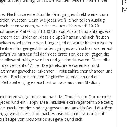
Jugend, Andy Beringhoff, sowie von den beiden Trainern der
P
M
los. Nach circa einer Stunde Fahrt ging es direkt weiter zum
rden mussten. Denn wie jeder weiß, einen tollen Ausflug
geschossen wurden, war dieser auch nichts wert! 10-20
 auf unsere Plätze. Um 13:30 Uhr war Anstoß und anfangs war
ichtern der Kinder an, dass sie Spaß hatten und sich freuten
 bekam wohl jeder etwas Hunger und es wurde beschlossen in
le ihren Hunger gestillt hatten, ging es auch schon wieder auf
gefähr 70 Minuten fiel dann das erste Tor, das 0:1 gegen die
allesamt ruhiger wurden und geschockt waren. Dies sollte
das verdiente 1:1 fiel. Die Jubelschreie waren klar und
n Stimmungswechsel erkennen. Trotz zahlreicher Chancen und
VfL Bochum nicht den Siegtreffer zu erzielen und die
 Zeit später ging es auch schon raus aus dem Stadion,
ereinbarten wir, gemeinsam nach McDonald’s am Dortmunder
edes Kind ein Happy-Meal inklusive extravagantem Spielzeug
wurde. Nachdem die Kinder gegessen und anschließend draußen
, ging es leider schon nach Hause. Nach der Ankunft auf
ielzeuge von McDonald’s ausgeteilt und sich