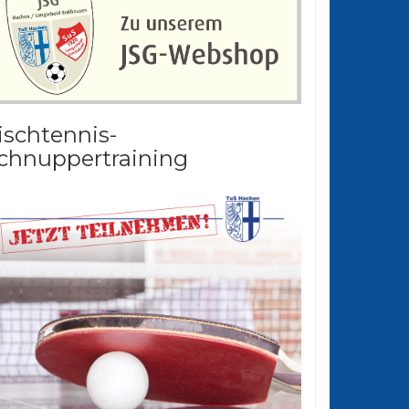
ischtennis-
chnuppertraining