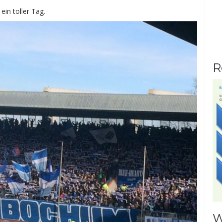
ein toller Tag.
R
W