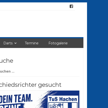
Darts
Termine
Fotogalerie
uche
chen
ch:
chiedsrichter gesucht