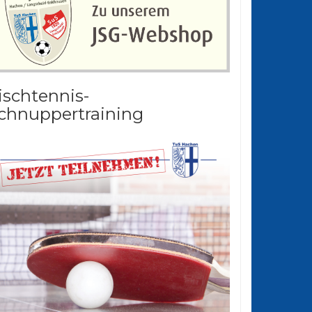
ischtennis-
chnuppertraining