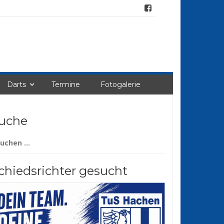
Darts
Termine
Fotogalerie
uche
chen
ch:
chiedsrichter gesucht