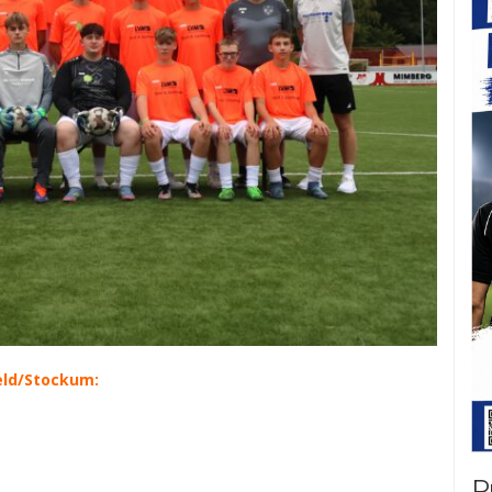
ld/​Stockum:
P