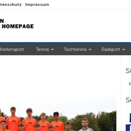
tenschutz
Impressum
Breitensport
Tennis
Tischtennis
Radsport
S
Su
na
S