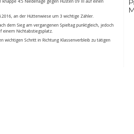
P
e knappe 4:5 Niederlage gegen Hüsten 09 III auf einen
M
016, an der Hüttenwiese um 3 wichtige Zähler.
nach dem Sieg am vergangenen Spieltag punktgleich, jedoch
f einem Nichtabstiegsplatz.
n wichtigen Schritt in Richtung Klassenverbleib zu tätigen