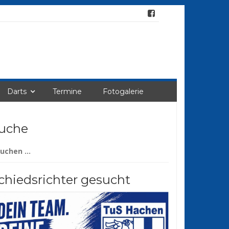
Darts
Termine
Fotogalerie
uche
chen
ch:
chiedsrichter gesucht