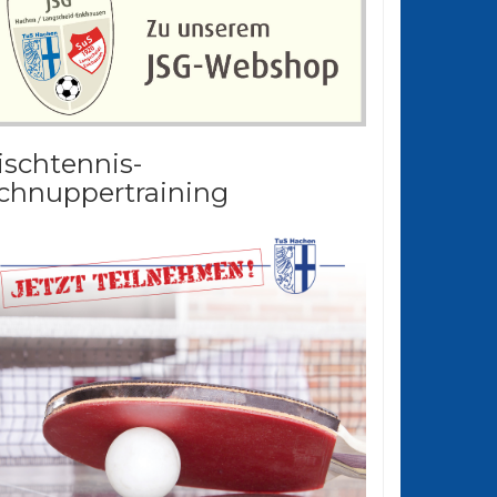
ischtennis-
chnuppertraining