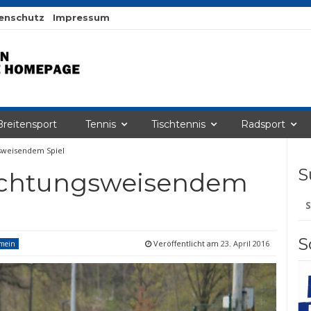
enschutz
Impressum
Breitensport
Tennis
Tischtennis
Radsport
sweisendem Spiel
S
richtungsweisendem
Su
na
S
Veröffentlicht am
23. April 2016
emein