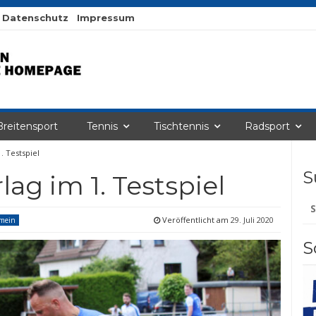
Datenschutz
Impressum
Breitensport
Tennis
Tischtennis
Radsport
. Testspiel
S
ag im 1. Testspiel
Su
na
Veröffentlicht am
29. Juli 2020
emein
S