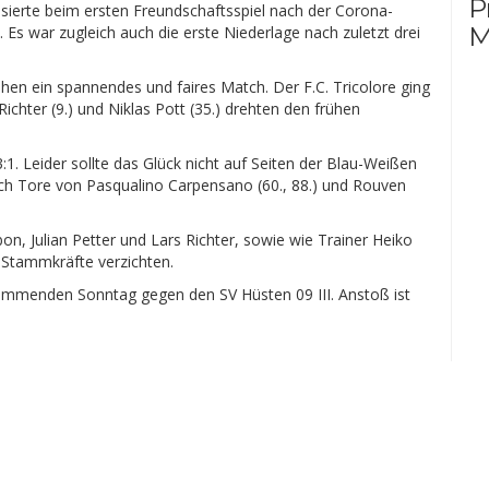
P
ierte beim ersten Freundschaftsspiel nach der Corona-
M
 Es war zugleich auch die erste Niederlage nach zuletzt drei
en ein spannendes und faires Match. Der F.C. Tricolore ging
ichter (9.) und Niklas Pott (35.) drehten den frühen
:1. Leider sollte das Glück nicht auf Seiten der Blau-Weißen
rch Tore von Pasqualino Carpensano (60., 88.) und Rouven
, Julian Petter und Lars Richter, sowie wie Trainer Heiko
 Stammkräfte verzichten.
kommenden Sonntag gegen den SV Hüsten 09 III. Anstoß ist