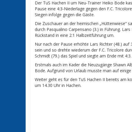
Der TuS Hachen II um Neu-Trainer Heiko Bode kass
Pause eine 4:3-Niederlage gegen den F.C. Tricolore.
Siegen infolge gegen die Gäste.
Die Zuschauer an der heimischen „Hüttenwiese“ sah
durch Pasqualino Carpensano (3.) in Führung. Lars R
Rückstand in eine 2:1 Halbzeitführung um.
Nur nach der Pause erhöhte Lars Richter (48.) auf 3
sein und so drehte wiederum der F.C. Tricolore du
Schmidt (79.) das Spiel und siegte am Ende mit 4:3.
Erstmals auch im Kader die Neuzugänge Shawn Albon
Bode. Aufgrund von Urlaub musste man auf einige
Weiter geht es für den TuS Hachen II bereits am 
um 14.30 Uhr in Hachen.