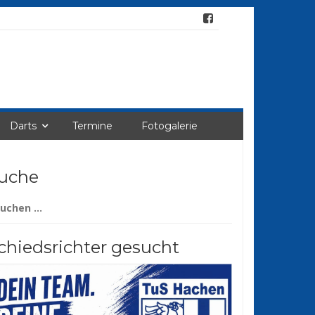
Darts
Termine
Fotogalerie
uche
chen
ch:
chiedsrichter gesucht