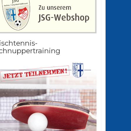
ischtennis-
chnuppertraining