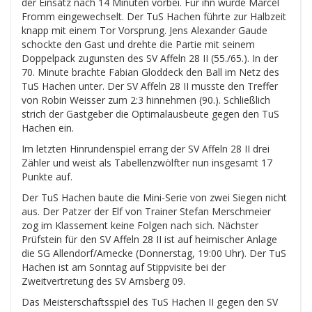
der Einsatz nach 14 Minuten vorbei. Für ihn wurde Marcel
Fromm eingewechselt. Der TuS Hachen führte zur Halbzeit
knapp mit einem Tor Vorsprung. Jens Alexander Gaude
schockte den Gast und drehte die Partie mit seinem
Doppelpack zugunsten des SV Affeln 28 II (55./65.). In der
70. Minute brachte Fabian Gloddeck den Ball im Netz des
TuS Hachen unter. Der SV Affeln 28 II musste den Treffer
von Robin Weisser zum 2:3 hinnehmen (90.). Schließlich
strich der Gastgeber die Optimalausbeute gegen den TuS
Hachen ein.
Im letzten Hinrundenspiel errang der SV Affeln 28 II drei
Zähler und weist als Tabellenzwölfter nun insgesamt 17
Punkte auf.
Der TuS Hachen baute die Mini-Serie von zwei Siegen nicht
aus. Der Patzer der Elf von Trainer Stefan Merschmeier
zog im Klassement keine Folgen nach sich. Nächster
Prüfstein für den SV Affeln 28 II ist auf heimischer Anlage
die SG Allendorf/Amecke (Donnerstag, 19:00 Uhr). Der TuS
Hachen ist am Sonntag auf Stippvisite bei der
Zweitvertretung des SV Arnsberg 09.
Das Meisterschaftsspiel des TuS Hachen II gegen den SV