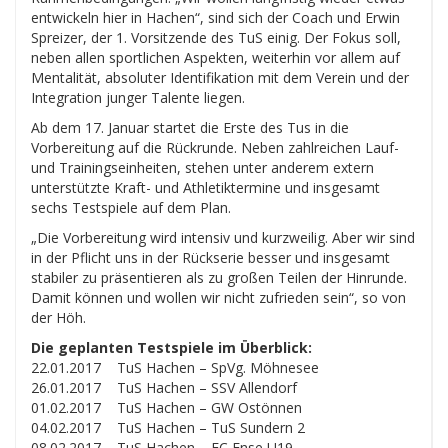
entwickeln hier in Hachen“, sind sich der Coach und Erwin
Spreizer, der 1. Vorsitzende des TuS einig. Der Fokus soll,
neben allen sportlichen Aspekten, weiterhin vor allem auf
Mentalität, absoluter Identifikation mit dem Verein und der
Integration junger Talente liegen.
Ab dem 17. Januar startet die Erste des Tus in die
Vorbereitung auf die Rückrunde. Neben zahlreichen Lauf-
und Trainingseinheiten, stehen unter anderem extern
unterstützte Kraft- und Athletiktermine und insgesamt
sechs Testspiele auf dem Plan.
„Die Vorbereitung wird intensiv und kurzweilig. Aber wir sind
in der Pflicht uns in der Rückserie besser und insgesamt
stabiler zu präsentieren als zu großen Teilen der Hinrunde.
Damit können und wollen wir nicht zufrieden sein“, so von
der Höh.
Die geplanten Testspiele im Überblick:
22.01.2017 TuS Hachen – SpVg. Möhnesee
26.01.2017 TuS Hachen – SSV Allendorf
01.02.2017 TuS Hachen – GW Ostönnen
04.02.2017 TuS Hachen – TuS Sundern 2
08.02.2017 TuS Hachen – FC Ense U19