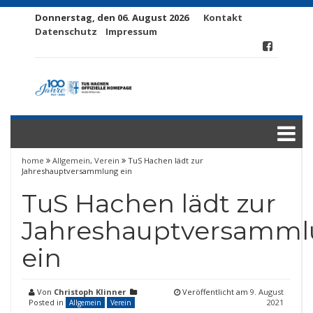
Donnerstag, den 06. August 2026
Kontakt
Datenschutz
Impressum
home
Allgemein
,
Verein
TuS Hachen lädt zur
Jahreshauptversammlung ein
TuS Hachen lädt zur
Jahreshauptversamm
ein
Von
Christoph Klinner
Veröffentlicht am
9. August
Posted in
2021
Allgemein
Verein