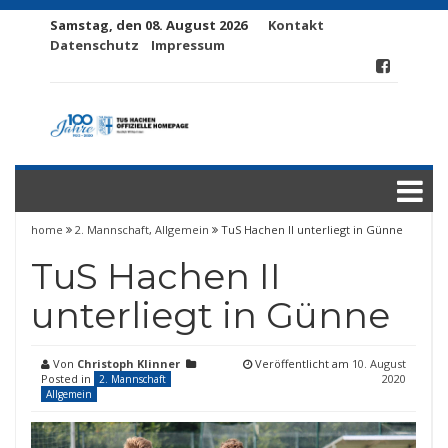
Samstag, den 08. August 2026
Kontakt
Datenschutz
Impressum
home
2. Mannschaft
,
Allgemein
TuS Hachen II unterliegt in Günne
TuS Hachen II
unterliegt in Günne
Von
Christoph Klinner
Veröffentlicht am
10. August
Posted in
2020
2. Mannschaft
Allgemein