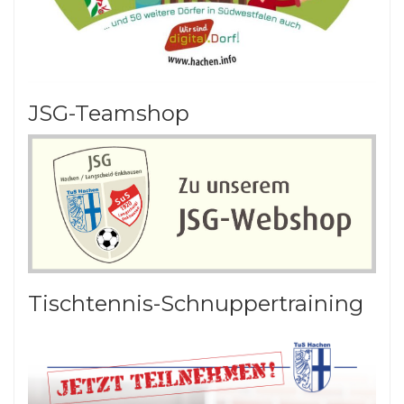
JSG-Teamshop
Tischtennis-Schnuppertraining