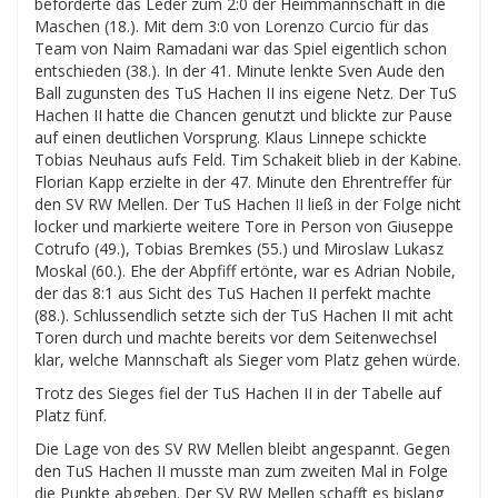
beförderte das Leder zum 2:0 der Heimmannschaft in die
Maschen (18.). Mit dem 3:0 von Lorenzo Curcio für das
Team von Naim Ramadani war das Spiel eigentlich schon
entschieden (38.). In der 41. Minute lenkte Sven Aude den
Ball zugunsten des TuS Hachen II ins eigene Netz. Der TuS
Hachen II hatte die Chancen genutzt und blickte zur Pause
auf einen deutlichen Vorsprung. Klaus Linnepe schickte
Tobias Neuhaus aufs Feld. Tim Schakeit blieb in der Kabine.
Florian Kapp erzielte in der 47. Minute den Ehrentreffer für
den SV RW Mellen. Der TuS Hachen II ließ in der Folge nicht
locker und markierte weitere Tore in Person von Giuseppe
Cotrufo (49.), Tobias Bremkes (55.) und Miroslaw Lukasz
Moskal (60.). Ehe der Abpfiff ertönte, war es Adrian Nobile,
der das 8:1 aus Sicht des TuS Hachen II perfekt machte
(88.). Schlussendlich setzte sich der TuS Hachen II mit acht
Toren durch und machte bereits vor dem Seitenwechsel
klar, welche Mannschaft als Sieger vom Platz gehen würde.
Trotz des Sieges fiel der TuS Hachen II in der Tabelle auf
Platz fünf.
Die Lage von des SV RW Mellen bleibt angespannt. Gegen
den TuS Hachen II musste man zum zweiten Mal in Folge
die Punkte abgeben. Der SV RW Mellen schafft es bislang