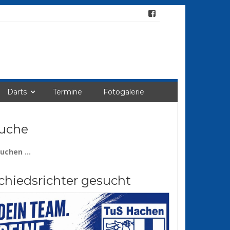
Darts
Termine
Fotogalerie
uche
chen
ch:
chiedsrichter gesucht