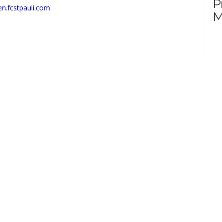
P
n.fcstpauli.com
M