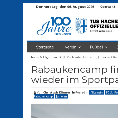
Donnerstag, den 06. August 2026
Kontakt
Startseite
Verein
Fußball
home
Allgemein
,
FC St. Pauli Rabaukencamp
,
Junioren
Rab
Rabaukencamp fi
wieder im Sportpa
Von
Christoph Klinner
Posted in
Allgemein
FC St. Pa
Rabaukencamp
Junioren