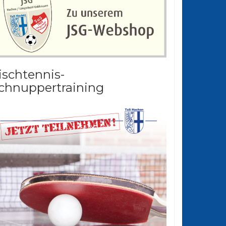
ischtennis-
chnuppertraining