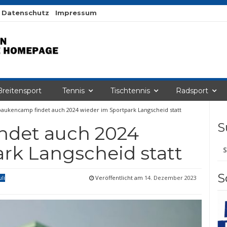
Datenschutz
Impressum
Breitensport
Tennis
Tischtennis
Radsport
aukencamp findet auch 2024 wieder im Sportpark Langscheid statt
S
ndet auch 2024
Su
rk Langscheid statt
na
S
Veröffentlicht am
14. Dezember 2023
uli