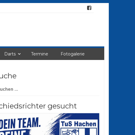
Darts
Termine
Fotogalerie
uche
chen
ch:
chiedsrichter gesucht