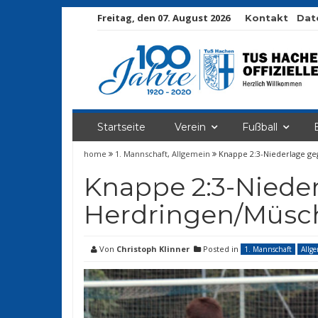
Freitag, den 07. August 2026
Kontakt
Dat
Startseite
Verein
Fußball
home
1. Mannschaft
,
Allgemein
Knappe 2:3-Niederlage g
Knappe 2:3-Niede
Herdringen/Müsc
Von
Christoph Klinner
Posted in
1. Mannschaft
Allg