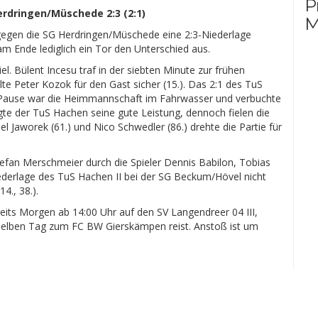
P
erdringen/Müschede 2:3 (2:1)
M
gegen die SG Herdringen/Müschede eine 2:3-Niederlage
 Ende lediglich ein Tor den Unterschied aus.
l. Bülent Incesu traf in der siebten Minute zur frühen
te Peter Kozok für den Gast sicher (15.). Das 2:1 des TuS
ur Pause war die Heimmannschaft im Fahrwasser und verbuchte
te der TuS Hachen seine gute Leistung, dennoch fielen die
 Jaworek (61.) und Nico Schwedler (86.) drehte die Partie für
efan Merschmeier durch die Spieler Dennis Babilon, Tobias
ederlage des TuS Hachen II bei der SG Beckum/Hövel nicht
4., 38.).
eits Morgen ab 14:00 Uhr auf den SV Langendreer 04 III,
elben Tag zum FC BW Gierskämpen reist. Anstoß ist um