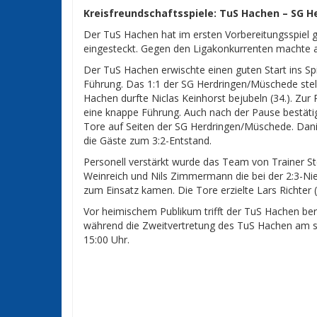
Kreisfreundschaftsspiele: TuS Hachen – SG H
Der TuS Hachen hat im ersten Vorbereitungsspiel 
eingesteckt. Gegen den Ligakonkurrenten machte am
Der TuS Hachen erwischte einen guten Start ins Spie
Führung. Das 1:1 der SG Herdringen/Müschede stell
Hachen durfte Niclas Keinhorst bejubeln (34.). Z
eine knappe Führung. Auch nach der Pause bestätig
Tore auf Seiten der SG Herdringen/Müschede. Daniel
die Gäste zum 3:2-Entstand.
Personell verstärkt wurde das Team von Trainer St
Weinreich und Nils Zimmermann die bei der 2:3-Ni
zum Einsatz kamen. Die Tore erzielte Lars Richter (1
Vor heimischem Publikum trifft der TuS Hachen ber
während die Zweitvertretung des TuS Hachen am s
15:00 Uhr.