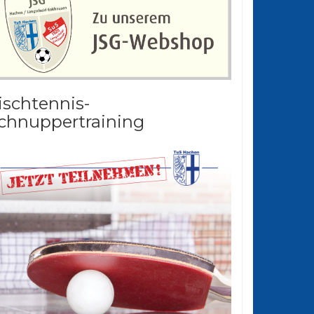
ischtennis-
chnuppertraining