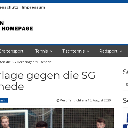
enschutz
Impressum
Breitensport
Tennis
Tischtennis
Radsport
egen die SG Herdringen/Müschede
S
rlage gegen die SG
Su
hede
na
S
Veröffentlicht am
15. August 2020
emein