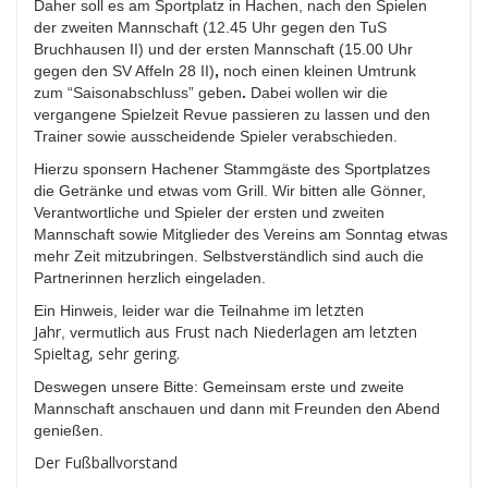
Daher
soll es am Sportplatz in Hachen, nach den Spielen
der zweiten Mannschaft (12.45 Uhr gegen den TuS
Bruchhausen II) und der ersten Mannschaft (15.00 Uhr
gegen den SV Affeln 28 II)
,
noch einen kleinen
Umtrunk
zum
“Saisonabschluss” geben
.
Dabei wollen wir die
vergangene Spielzeit Revue passieren zu lassen und den
Trainer sowie ausscheidende Spieler verabschieden.
Hierzu
sponsern H
achener Stammgäste des Sportplatzes
die Getränke und etwas vom Grill
.
Wir bitten alle Gönner,
V
erantwortliche
und Spieler
der ersten und zweiten
Mannschaft sowie
Mitglieder
des Vereins am Sonntag etwas
mehr Zeit mitzubringen.
Selbstverständlich
sind auch die
Partnerinnen herzlich eingeladen.
im letzten
Ein
Hinweis
,
leider war die Teilnahme
Jahr
aus Frust nach Niederlagen am letzten
, vermutlich
Spieltag, sehr gering.
Deswegen unsere Bitte:
Gemeinsam erste und zweite
Mannschaft anschauen und dann mit Freunden den Abend
genießen.
Der Fußballvorstand