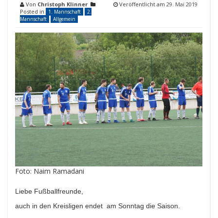
Von
Christoph Klinner
Veröffentlicht am
29. Mai 2019
Posted in
1. Mannschaft
2.
Mannschaft
Allgemein
Foto: Naim Ramadani
Liebe Fußballfreunde,
auch in den Kreisligen
endet am Sonntag die Saison.