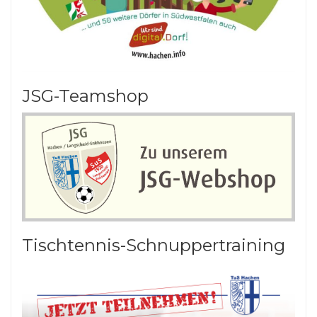
JSG-Teamshop
Tischtennis-Schnuppertraining