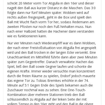
schickt 20 Meter vorm Tor Atigulla in den 16er und dieser
nagelt den Ball aus kurzer Distanz in die Maschen. Das 3:0
folgte dann nur fünf Minuten später. Wobben wird auf
rechts außen freigespielt, geht in die Box und spielt den
Ball mit Wucht flach vorm Tor her, sodass Redemann am
zweiten Pfosten nur noch den Fuß hinhalten muss. Nun
nach einer Halbzeit hatten die Hachener dann verstanden
wie es funktionieren kann.
Nur vier Minuten nach Wiederanpfiff war es dann Wobben,
der nach einer Freistoßsituation von Atigulla frei angespielt
wird und den Ball trocken in der langen Ecke versenkt. Eine
Unachtsamkeit im Mittelfeld führte dann aber zwei Minuten
später zum Gegentreffer. Danach verwaltete Hachen das
Spiel, ließ den Ball sowie Gegner laufen und schonte die
eigenen Kräfte. Immer wieder versuchte man konzentriert
durch die freien Räume zu spielen, Endorf jedoch mauerte
das eigene Tor zu. Tobias Bremkes erhöhte in der 74.
Minute auf 5:1 Gegen Ende des Spiels bekamen auch die
Zuschauer nochmal was zu sehen. Eine One-Touch-
Kombination über mehrere Stationen trieb den Ball
schlussendlich zu Atigulla auf der linken Seite der mit
vollem Tempo in den 16er geht und den Ball in die obere