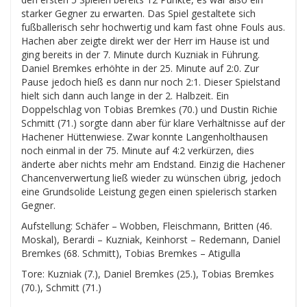
starker Gegner zu erwarten. Das Spiel gestaltete sich
fußballerisch sehr hochwertig und kam fast ohne Fouls aus.
Hachen aber zeigte direkt wer der Herr im Hause ist und
ging bereits in der 7. Minute durch Kuzniak in Führung.
Daniel Bremkes erhöhte in der 25. Minute auf 2:0. Zur
Pause jedoch hieß es dann nur noch 2:1. Dieser Spielstand
hielt sich dann auch lange in der 2. Halbzeit. Ein
Doppelschlag von Tobias Bremkes (70.) und Dustin Richie
Schmitt (71.) sorgte dann aber für klare Verhältnisse auf der
Hachener Hüttenwiese. Zwar konnte Langenholthausen
noch einmal in der 75. Minute auf 4:2 verkürzen, dies
änderte aber nichts mehr am Endstand. Einzig die Hachener
Chancenverwertung ließ wieder zu wünschen übrig, jedoch
eine Grundsolide Leistung gegen einen spielerisch starken
Gegner.
Aufstellung: Schäfer – Wobben, Fleischmann, Britten (46.
Moskal), Berardi – Kuzniak, Keinhorst – Redemann, Daniel
Bremkes (68. Schmitt), Tobias Bremkes – Atigulla
Tore: Kuzniak (7.), Daniel Bremkes (25.), Tobias Bremkes
(70.), Schmitt (71.)