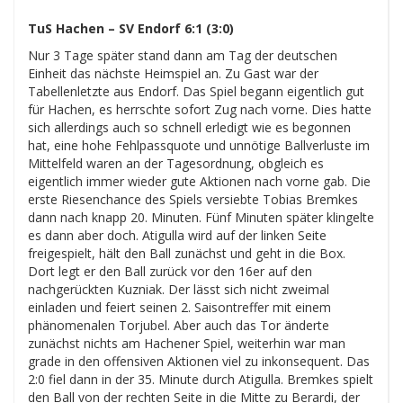
TuS Hachen – SV Endorf 6:1 (3:0)
Nur 3 Tage später stand dann am Tag der deutschen
Einheit das nächste Heimspiel an. Zu Gast war der
Tabellenletzte aus Endorf. Das Spiel begann eigentlich gut
für Hachen, es herrschte sofort Zug nach vorne. Dies hatte
sich allerdings auch so schnell erledigt wie es begonnen
hat, eine hohe Fehlpassquote und unnötige Ballverluste im
Mittelfeld waren an der Tagesordnung, obgleich es
eigentlich immer wieder gute Aktionen nach vorne gab. Die
erste Riesenchance des Spiels versiebte Tobias Bremkes
dann nach knapp 20. Minuten. Fünf Minuten später klingelte
es dann aber doch. Atigulla wird auf der linken Seite
freigespielt, hält den Ball zunächst und geht in die Box.
Dort legt er den Ball zurück vor den 16er auf den
nachgerückten Kuzniak. Der lässt sich nicht zweimal
einladen und feiert seinen 2. Saisontreffer mit einem
phänomenalen Torjubel. Aber auch das Tor änderte
zunächst nichts am Hachener Spiel, weiterhin war man
grade in den offensiven Aktionen viel zu inkonsequent. Das
2:0 fiel dann in der 35. Minute durch Atigulla. Bremkes spielt
den Ball von der rechten Seite in die Mitte zu Berardi, der