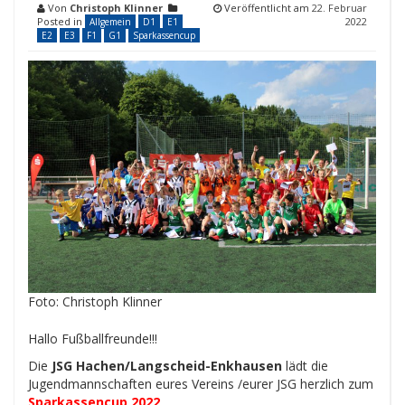
Von
Christoph Klinner
Veröffentlicht am
22. Februar
Posted in
2022
Allgemein
D1
E1
E2
E3
F1
G1
Sparkassencup
Foto: Christoph Klinner
Hallo Fußballfreunde!!!
Die
JSG Hachen/Langscheid-Enkhausen
lädt die
Jugendmannschaften eures Vereins /eurer JSG herzlich zum
Sparkassencup 2022
.