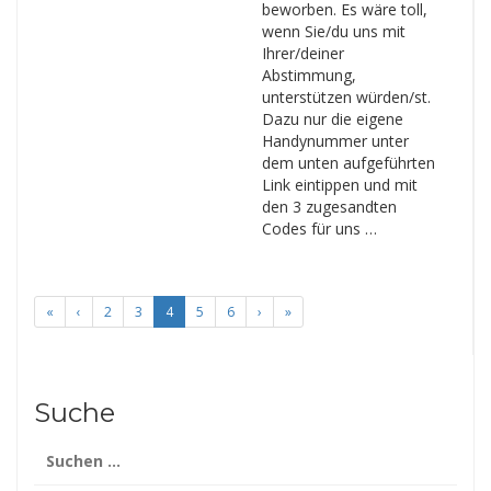
beworben. Es wäre toll,
wenn Sie/du uns mit
Ihrer/deiner
Abstimmung,
unterstützen würden/st.
Dazu nur die eigene
Handynummer unter
dem unten aufgeführten
Link eintippen und mit
den 3 zugesandten
Codes für uns …
«
‹
2
3
4
5
6
›
»
Suche
Suchen
nach: