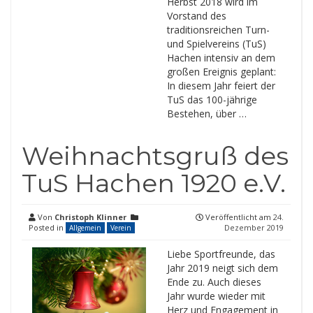
Herbst 2018 wird im
Vorstand des
traditionsreichen Turn-
und Spielvereins (TuS)
Hachen intensiv an dem
großen Ereignis geplant:
In diesem Jahr feiert der
TuS das 100-jährige
Bestehen, über …
Weihnachtsgruß des
TuS Hachen 1920 e.V.
Von
Christoph Klinner
Veröffentlicht am
24.
Posted in
Dezember 2019
Allgemein
Verein
Liebe Sportfreunde, das
Jahr 2019 neigt sich dem
Ende zu. Auch dieses
Jahr wurde wieder mit
Herz und Engagement in