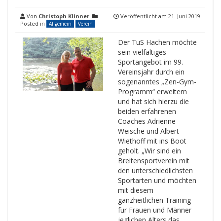
Von
Christoph Klinner
Veröffentlicht am
21. Juni 2019
Posted in
Allgemein
Verein
Der TuS Hachen möchte
sein vielfältiges
Sportangebot im 99.
Vereinsjahr durch ein
sogenanntes „Zen-Gym-
Programm“ erweitern
und hat sich hierzu die
beiden erfahrenen
Coaches Adrienne
Weische und Albert
Wiethoff mit ins Boot
geholt. „Wir sind ein
Breitensportverein mit
den unterschiedlichsten
Sportarten und möchten
mit diesem
ganzheitlichen Training
für Frauen und Männer
jeglichen Alters das