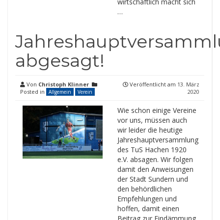
wirtschaftlich macht sich
…
Jahreshauptversamm
abgesagt!
Von
Christoph Klinner
Veröffentlicht am
13. März
Posted in
2020
Allgemein
Verein
Wie schon einige Vereine
vor uns, müssen auch
wir leider die heutige
Jahreshauptversammlung
des TuS Hachen 1920
e.V. absagen. Wir folgen
damit den Anweisungen
der Stadt Sundern und
den behördlichen
Empfehlungen und
hoffen, damit einen
Beitrag zur Eindämmung