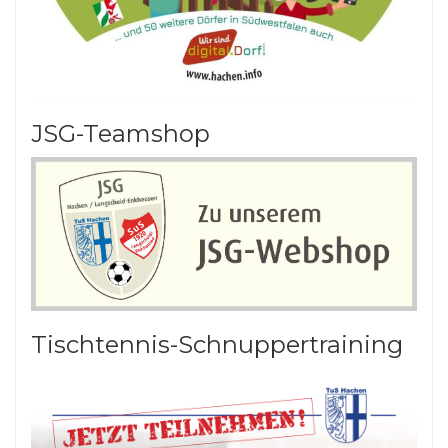
JSG-Teamshop
Tischtennis-Schnuppertraining