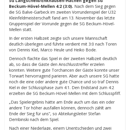
SG Langscheid/Enkhausen-Hachen gegen SG
Beckum-Hövel-Mellen 4:2 (3:0).
Nach dem Sieg gegen
die SG Balve-Garbeck im zweiten Vorrundenspiel der Ü32
Kleinfeldmeisterschaft fand am 13. November das letzte
Gruppenspiel der Vorrunde gegen die SG Beckum-Hövel-
Mellen statt.
In der ersten Halbzeit zeigte sich unsere Mannschaft
deutlich überlegen und führte verdient mit 3:0 nach Toren
von Dennis Kiel, Marco Heule und Heiko Bode.
Dennoch flachte das Spiel in der zweiten Halbzeit deutlich
ab, so dass die Gäste den Anschlusstreffer erzielen
konnten. Weitere gute Torchancen der Gäste konnte unser
Torwart hervorragend parieren. Aber auch unsere SG hatte
noch die eine oder andere gute Chance und so traf Dennis
Kiel in der Schlussphase zum 4:1. Den Endstand zum 4:2
erzielten die SG Beckum-Hövel-Mellen mit dem Schlusspfiff.
„Das Spielergebnis hätte am Ende auch um das ein oder
andere Tor höher ausfallen können, dennoch zählt am
Ende der Sieg für uns”, so Abteilungsleiter Stefan
Dembinski nach dem Spiel.
Nach einer Niederlage, einem Unentschieden und zwei