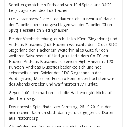
Somit ergab sich ein Endstand von 10:4 Spiele und 34:20
Legs zugunsten des TuS Hachen.
Die 2. Mannschaft der Steeldarter steht zurzeit auf Platz 2
der Tabelle ebenso ungeschlagen wie der Tabellenführer
SpVg. Hesselteich-Siedinghausen.
Bei der Verabschiedung, durch Heiko Kühn (Siegerland) und
Andreas Bluschies (TuS Hachen) wünschte der TC des SDC
Siegerland den Hachenern weiterhin alles Gute für den
weiteren Saisonverlauf. Und gratulierte dem Co TC von
Hachen Andreas Bluschies zu seinem High Finish mit 120
Punkten. Andreas Bluschies bedankte sich und hob
seinerseits einen Spieler des SDC Siegerland in den
Vordergrund, Massimo Ferreiro konnte den höchsten wurf
des Abends erzielen und warf hierbei 177 Punkte.
Gegen 1:00 Uhr machten sich die Hachener glücklich auf
den Heimweg.
Das nächste Spiel findet am Samstag, 26.10.2019 in den
heimischen Räumen statt, dann geht es gegen die Darter
aus Plettenberg.
Wir würden uns freuen, wenn wir einige Leute zum