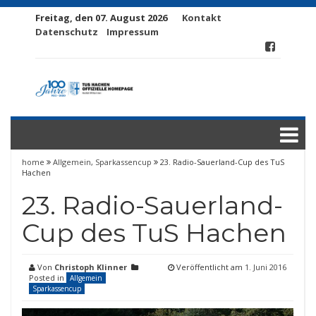
Freitag, den 07. August 2026
Kontakt
Datenschutz
Impressum
home
Allgemein
,
Sparkassencup
23. Radio-Sauerland-Cup des TuS
Hachen
23. Radio-Sauerland-
Cup des TuS Hachen
Von
Christoph Klinner
Veröffentlicht am
1. Juni 2016
Posted in
Allgemein
Sparkassencup