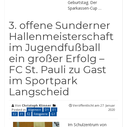
Geburtstag. Der
Sparkassen-Cup …
3. offene Sunderner
Hallenmeisterschaft
im Jugendfußball
ein großer Erfolg –
FC St. Pauli zu Gast
im Sportpark
Langscheid
Von
Christoph Klinner
Veröffentlicht am
27. Januar
Posted in
2020
Allgemein
D1
E1
E2
F1
F2
Fotogalerie
G1
Im Schulzentrum von