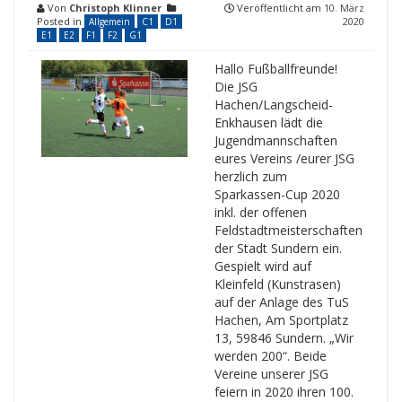
Von
Christoph Klinner
Veröffentlicht am
10. März
Posted in
2020
Allgemein
C1
D1
E1
E2
F1
F2
G1
Hallo Fußballfreunde!
Die JSG
Hachen/Langscheid-
Enkhausen lädt die
Jugendmannschaften
eures Vereins /eurer JSG
herzlich zum
Sparkassen-Cup 2020
inkl. der offenen
Feldstadtmeisterschaften
der Stadt Sundern ein.
Gespielt wird auf
Kleinfeld (Kunstrasen)
auf der Anlage des TuS
Hachen, Am Sportplatz
13, 59846 Sundern. „Wir
werden 200“. Beide
Vereine unserer JSG
feiern in 2020 ihren 100.