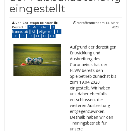
eingestellt
Von
Christoph Klinner
Veröffentlicht am
13. März
Posted in
2020
1. Mannschaft
2.
Mannschaft
A1
Allgemein
B1
D1
E1
E2
F1
F2
G1
Aufgrund der derzeitigen
Entwicklung und
Ausbreitung des
Coronavirus hat der
FLVW bereits den
Spielbetrieb zunächst bis
zum 19.04.2020
eingestellt. Wir haben
uns daher ebenfalls
entschlossen, der
weiteren Ausbreitung
entgegenzuwirken.
Deshalb haben wir den
Trainingsbetrieb für
unsere