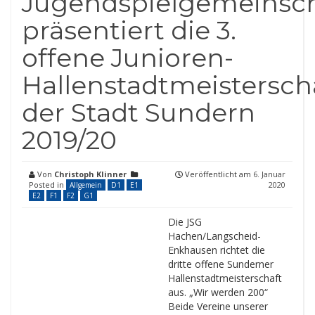
Jugendspielgemeinsch
präsentiert die 3.
offene Junioren-
Hallenstadtmeistersch
der Stadt Sundern
2019/20
Von
Christoph Klinner
Veröffentlicht am
6. Januar
Posted in
2020
Allgemein
D1
E1
E2
F1
F2
G1
Die JSG
Hachen/Langscheid-
Enkhausen richtet die
dritte offene Sunderner
Hallenstadtmeisterschaft
aus. „Wir werden 200“
Beide Vereine unserer