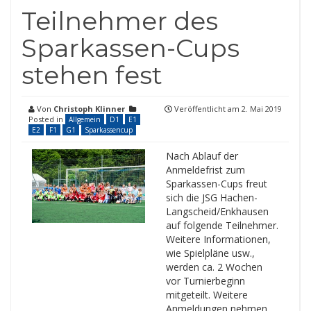
Teilnehmer des
Sparkassen-Cups
stehen fest
Von
Christoph Klinner
Veröffentlicht am
2. Mai 2019
Posted in
Allgemein
D1
E1
E2
F1
G1
Sparkassencup
Nach Ablauf der
Anmeldefrist zum
Sparkassen-Cups freut
sich die JSG Hachen-
Langscheid/Enkhausen
auf folgende Teilnehmer.
Weitere Informationen,
wie Spielpläne usw.,
werden ca. 2 Wochen
vor Turnierbeginn
mitgeteilt. Weitere
Anmeldungen nehmen