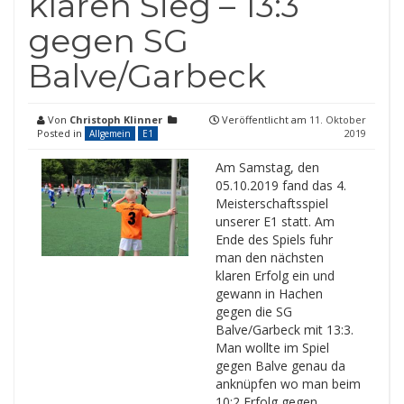
klaren Sieg – 13:3
gegen SG
Balve/Garbeck
Von
Christoph Klinner
Veröffentlicht am
11. Oktober
Posted in
2019
Allgemein
E1
Am Samstag, den
05.10.2019 fand das 4.
Meisterschaftsspiel
unserer E1 statt. Am
Ende des Spiels fuhr
man den nächsten
klaren Erfolg ein und
gewann in Hachen
gegen die SG
Balve/Garbeck mit 13:3.
Man wollte im Spiel
gegen Balve genau da
anknüpfen wo man beim
10:2 Erfolg gegen