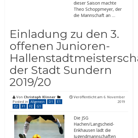
dieser Saison machte
Theo Schoppmeyer, der
die Mannschaft an …
Einladung zu den 3.
offenen Junioren-
Hallenstadtmeistersch
der Stadt Sundern
2019/20
Von
Christoph Klinner
Veröffentlicht am
6. November
Posted in
2019
Allgemein
D1
E1
E2
F1
F2
G1
Die JSG
Hachen/Langscheid-
Enkhausen lädt die
Jugendmannschaften