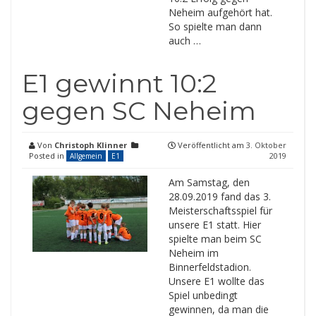
Neheim aufgehört hat.
So spielte man dann
auch …
E1 gewinnt 10:2
gegen SC Neheim
Von
Christoph Klinner
Veröffentlicht am
3. Oktober
Posted in
2019
Allgemein
E1
Am Samstag, den
28.09.2019 fand das 3.
Meisterschaftsspiel für
unsere E1 statt. Hier
spielte man beim SC
Neheim im
Binnerfeldstadion.
Unsere E1 wollte das
Spiel unbedingt
gewinnen, da man die