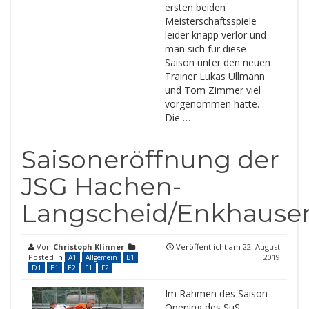
ersten beiden
Meisterschaftsspiele
leider knapp verlor und
man sich für diese
Saison unter den neuen
Trainer Lukas Ullmann
und Tom Zimmer viel
vorgenommen hatte.
Die …
Saisoneröffnung der
JSG Hachen-
Langscheid/Enkhause
Von
Christoph Klinner
Veröffentlicht am
22. August
Posted in
2019
A1
Allgemein
B1
D1
E1
E2
F1
F2
Im Rahmen des Saison-
Opening des SuS