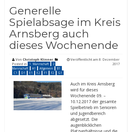
Generelle
Spielabsage im Kreis
Arnsberg auch
dieses Wochenende
Von
Christoph Klinner
Veröffentlicht am
8. Dezember
Posted in
2017
1. Mannschaft
2.
Mannschaft
A1
Allgemein
B1
C1
D1
E1
E2
F1
F2
G1
Auch im Kreis Arnsberg
wird für dieses
Wochenende 09. –
10.12.2017 der gesamte
Spielbetrieb im Senioren
und Jugendbereich
abgesetzt. Die
augenblicklichen
Platzverhältnisse und die