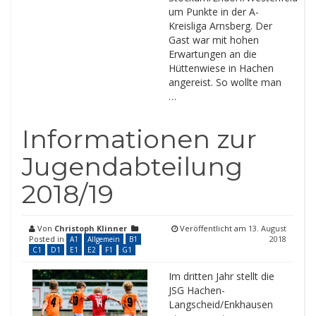
um Punkte in der A-
Kreisliga Arnsberg. Der
Gast war mit hohen
Erwartungen an die
Hüttenwiese in Hachen
angereist. So wollte man
…
Informationen zur
Jugendabteilung
2018/19
Von
Christoph Klinner
Veröffentlicht am
13. August
Posted in
2018
A1
Allgemein
B1
C1
D1
E1
E2
F1
G1
Im dritten Jahr stellt die
JSG Hachen-
Langscheid/Enkhausen