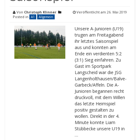
Von
Christoph Klinner
Veröffentlicht am
26. Mai 2019
Posted in
A1
Allgemein
Unsere A-Junioren (U19)
trugen am Freitagabend
ihr letztes Saisonspiel
aus und konnten am
Ende ein verdienten 5:2
(3:1) Sieg einfahren. Zu
Gast im Sportpark
Langscheid war die JSG
Langenholthausen/Balve-
Garbeck/Affeln. Die A-
Junioren begannen recht
druckvoll, mit dem Willen
das letzte Heimspiel
positiv gestalten zu
wollen. Direkt in der 4.
Minute konnte Liam
Stübbecke unsere U19 in
…