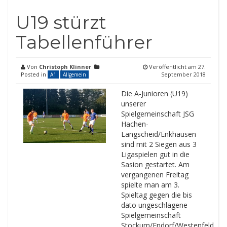
U19 stürzt
Tabellenführer
Von
Christoph Klinner
Veröffentlicht am
27.
Posted in
September 2018
A1
Allgemein
Die A-Junioren (U19)
unserer
Spielgemeinschaft JSG
Hachen-
Langscheid/Enkhausen
sind mit 2 Siegen aus 3
Ligaspielen gut in die
Sasion gestartet. Am
vergangenen Freitag
spielte man am 3.
Spieltag gegen die bis
dato ungeschlagene
Spielgemeinschaft
Stockum/Endorf/Westenfeld