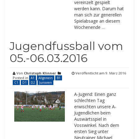
vereinzelt gespielt
werden kann. Darum hat
man sich zur generellen
Spielabsage an diesem
Wochenende …
Jugendfussball vom
05.-06.03.2016
Von
Christoph Klinner
Veröffentlicht am
9. März 2016
Posted in
A1
Allgemein
B1
C1
D1
D2
Junioren
A-Jugend: Einen ganz
schlechten Tag
erwischten unsere A-
Jugendlichen beim
Auswärtsspiel in
Vosswinkel. Nach dem
ersten Sieg unter
Neutrainer Michael