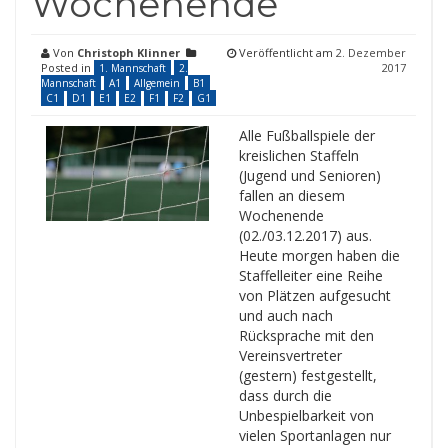
Wochenende
Von
Christoph Klinner
Veröffentlicht am
2. Dezember
Posted in
2017
1. Mannschaft
2.
Mannschaft
A1
Allgemein
B1
C1
D1
E1
E2
F1
F2
G1
Alle Fußballspiele der
kreislichen Staffeln
(Jugend und Senioren)
fallen an diesem
Wochenende
(02./03.12.2017) aus.
Heute morgen haben die
Staffelleiter eine Reihe
von Plätzen aufgesucht
und auch nach
Rücksprache mit den
Vereinsvertreter
(gestern) festgestellt,
dass durch die
Unbespielbarkeit von
vielen Sportanlagen nur